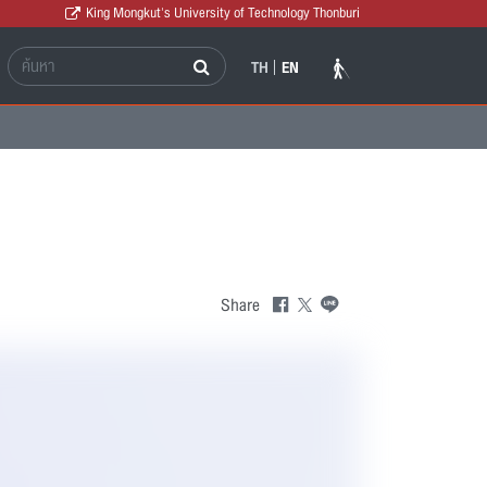
King Mongkut's University of Technology Thonburi
TH
EN
Share