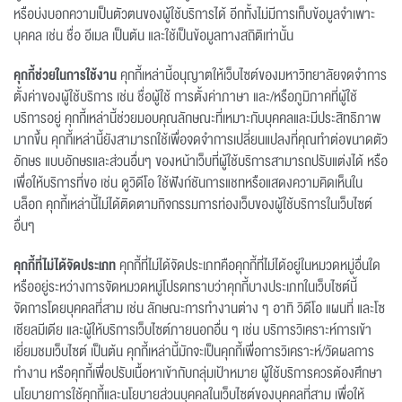
หรือบ่งบอกความเป็นตัวตนของผู้ใช้บริการได้ อีกทั้งไม่มีการเก็บข้อมูลจำเพาะ
บุคคล เช่น ชื่อ อีเมล เป็นต้น และใช้เป็นข้อมูลทางสถิติเท่านั้น
คุกกี้ช่วยในการใช้งาน
คุกกี้เหล่านี้อนุญาตให้เว็บไซต์ของมหาวิทยาลัยจดจำการ
ตั้งค่าของผู้ใช้บริการ เช่น ชื่อผู้ใช้ การตั้งค่าภาษา และ/หรือภูมิภาคที่ผู้ใช้
บริการอยู่ คุกกี้เหล่านี้ช่วยมอบคุณลักษณะที่เหมาะกับบุคคลและมีประสิทธิภาพ
มากขึ้น คุกกี้เหล่านี้ยังสามารถใช้เพื่อจดจำการเปลี่ยนแปลงที่คุณทำต่อขนาดตัว
อักษร แบบอักษรและส่วนอื่นๆ ของหน้าเว็บที่ผู้ใช้บริการสามารถปรับแต่งได้ หรือ
เพื่อให้บริการที่ขอ เช่น ดูวิดีโอ ใช้ฟังก์ชันการแชทหรือแสดงความคิดเห็นใน
บล็อก คุกกี้เหล่านี้ไม่ได้ติดตามกิจกรรมการท่องเว็บของผู้ใช้บริการในเว็บไซต์
อื่นๆ
คุกกี้ที่ไม่ได้จัดประเภท
คุกกี้ที่ไม่ได้จัดประเภทคือคุกกี้ที่ไม่ได้อยู่ในหมวดหมู่อื่นใด
หรืออยู่ระหว่างการจัดหมวดหมู่โปรดทราบว่าคุกกี้บางประเภทในเว็บไซต์นี้
จัดการโดยบุคคลที่สาม เช่น ลักษณะการทำงานต่าง ๆ อาทิ วิดีโอ แผนที่ และโซ
เชียลมีเดีย และผู้ให้บริการเว็บไซต์ภายนอกอื่น ๆ เช่น บริการวิเคราะห์การเข้า
เยี่ยมชมเว็บไซต์ เป็นต้น คุกกี้เหล่านี้มักจะเป็นคุกกี้เพื่อการวิเคราะห์/วัดผลการ
ทำงาน หรือคุกกี้เพื่อปรับเนื้อหาเข้ากับกลุ่มเป้าหมาย ผู้ใช้บริการควรต้องศึกษา
นโยบายการใช้คุกกี้และนโยบายส่วนบุคคลในเว็บไซต์ของบุคคลที่สาม เพื่อให้