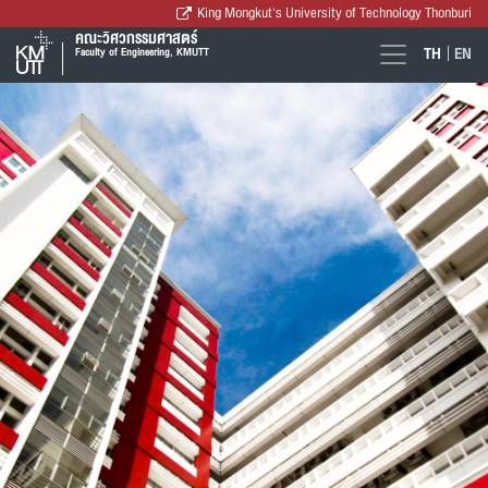
King Mongkut's University of Technology Thonburi
คณะวิศวกรรมศาสตร์
TH
EN
Faculty of Engineering, KMUTT