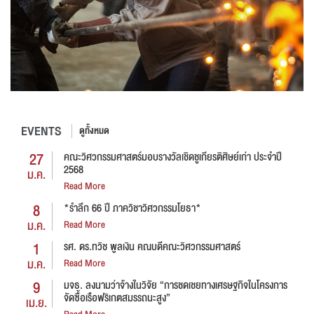
EVENTS
ดูทั้งหมด
27
คณะวิศวกรรมศาสตร์มอบรางวัลเชิดชูเกียรติศิษย์เก่า ประจำปี
2568
ม.ค.
Read More
8
*รำลึก 66 ปี ภาควิชาวิศวกรรมโยธา*
ม.ค.
Read More
1
รศ. ดร.ทวิช พูลเงิน คณบดีคณะวิศวกรรมศาสตร์
ม.ค.
Read More
9
มจธ. ลงนามว่าจ้างในวิจัย “การชดเชยทางเศรษฐกิจในโครงการ
จัดซื้อเรือฟริเกตสมรรถนะสูง”
เม.ย.