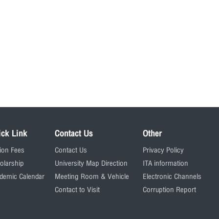
ick Link
Contact Us
Other
tion Fees
Contact Us
Privacy Policy
olarship
University Map Direction
ITA information
demic Calendar
Meeting Room & Vehicle
Electronic Channels
Contact to Visit
Corruption Report