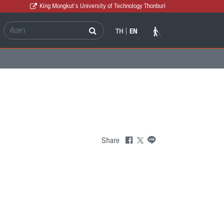
King Mongkut's University of Technology Thonburi
TH
EN
Share