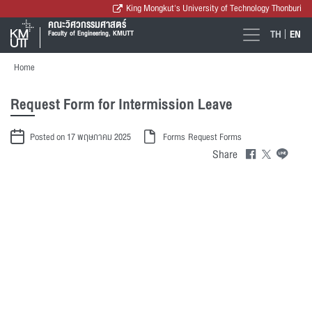
King Mongkut's University of Technology Thonburi
คณะวิศวกรรมศาสตร์
TH
EN
Faculty of Engineering, KMUTT
Home
Request Form for Intermission Leave
Posted on 17 พฤษภาคม 2025
Forms
Request Forms
Share