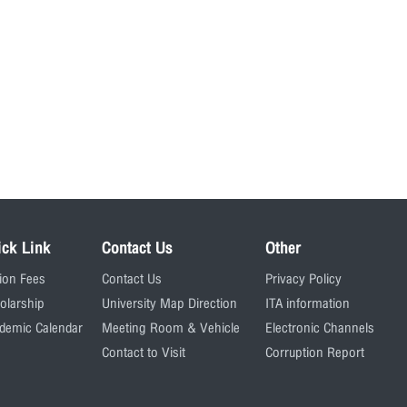
ick Link
Contact Us
Other
tion Fees
Contact Us
Privacy Policy
olarship
University Map Direction
ITA information
demic Calendar
Meeting Room & Vehicle
Electronic Channels
Contact to Visit
Corruption Report