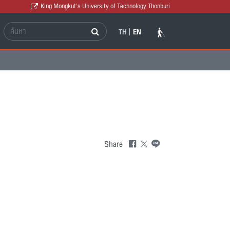
King Mongkut's University of Technology Thonburi
TH
EN
Share