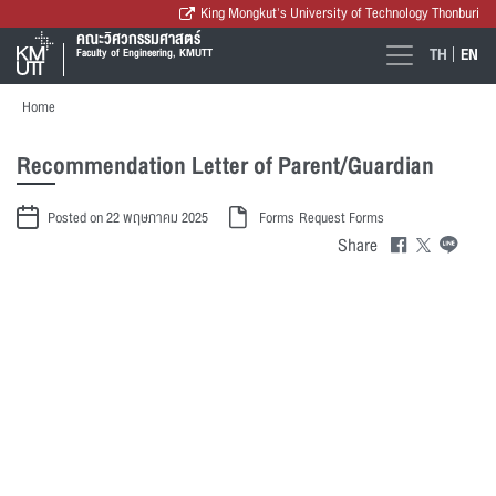
King Mongkut's University of Technology Thonburi
คณะวิศวกรรมศาสตร์
TH
EN
Faculty of Engineering, KMUTT
Home
Recommendation Letter of Parent/Guardian
Posted on 22 พฤษภาคม 2025
Forms
Request Forms
Share