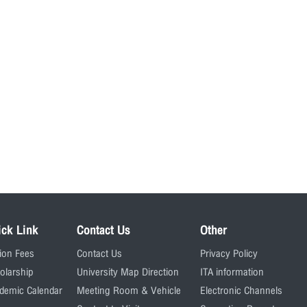
ick Link
Contact Us
Other
tion Fees
Contact Us
Privacy Policy
olarship
University Map Direction
ITA information
demic Calendar
Meeting Room & Vehicle
Electronic Channels