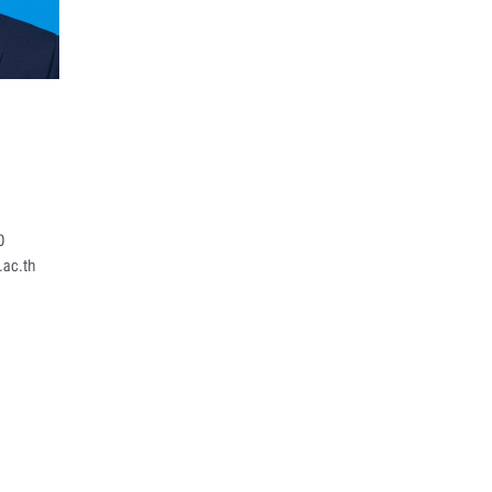
0
.ac.th