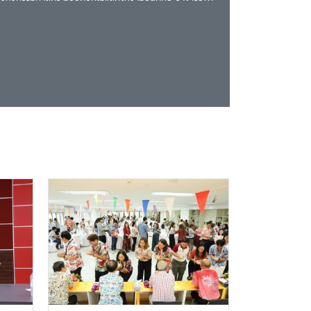
งตำแหน…