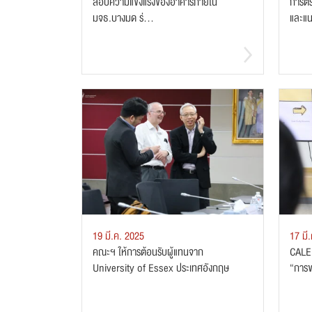
สอบความแข็งแรงของอาคารภายใน
การต
มจธ.บางมด ร่...
และแน
19 มี.ค. 2025
17 มี
คณะฯ ให้การต้อนรับผู้แทนจาก
CALEE
University of Essex ประเทศอังกฤษ
“การข