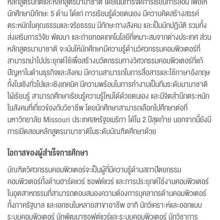
หลักสูตรปกติและหลักสูตรนานาชาติ โดยเน้นการจัดการเรียนการสอน เพื่อให้
นักศึกษามีทักษะ 5 ด้าน ได้แก่ การเรียนรู้ด้วยตนเอง มีความคิดสร้างสรรค์
ตระหนักในคุณธรรมและจริยธรรม มีทักษะทางสังคม และเป็นนักปฏิบัติ รวมทั้ง
ส่งเสริมการวิจัย พัฒนา และถ่ายทอดเทคโนโลยีที่เหมาะสมจากต่างประเทศ ส่วน
หลักสูตรนานาชาติ จะเน้นให้นักศึกษามีความรู้ด้านวิศวกรรมคอมพิวเตอร์ที่
สามารถนำไปประยุกต์ใช้เพื่อสร้างนวัตกรรมทางวิศวกรรมคอมพิวเตอร์ที่แก้
ปัญหาในด้านธุรกิจและสังคม มีความสามารถในการสื่อสารและใช้ภาษาอังกฤษ
ทั้งในเชิงทั่วไปและเชิงเทคนิค มีความพร้อมในการทำงานเป็นทีมระดับนานาชาติ
ใฝ่เรียนรู้ สามารถศึกษาเรียนรู้ความรู้ใหม่ได้ด้วยตนเอง และมีจิตสำนึกตระหนัก
ในสังคมที่เกี่ยวข้องกับวิชาชีพ โดยนักศึกษาสามารถเลือกไปศึกษาต่อที่
มหาวิทยาลัย Missouri ประเทศสหรัฐอเมริกา ได้ใน 2 ปีสุดท้าย นอกจากนี้ยังมี
การเปิดสอนหลักสูตรนานาชาติในระดับบัณฑิตศึกษาด้วย
โอกาสของผู้สำเร็จการศึกษา
บัณฑิตวิศวกรรมคอมพิวเตอร์จะเป็นผู้ที่มีความรู้ด้านสถาปัตยกรรม
คอมพิวเตอร์ทั้งด้านฮาร์ดแวร์ ซอฟต์แวร์ และการประยุกต์ใช้งานคอมพิวเตอร์
ในอุตสาหกรรมที่สามารถตอบสนองความต้องการบุคลากรด้านคอมพิวเตอร์
ทั้งภาครัฐบาล และเอกชนในหลายสาขาอาชีพ อาทิ นักวิเคราะห์และออกแบบ
ระบบคอมพิวเตอร์ นักพัฒนาซอฟต์แวร์และระบบคอมพิวเตอร์ นักวิชาการ