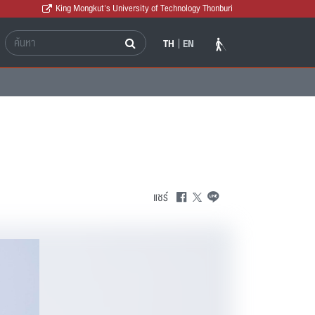
King Mongkut's University of Technology Thonburi
TH
EN
แชร์