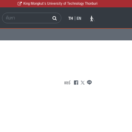
King Mongkut's University of Technology Thonburi
TH
EN
แชร์