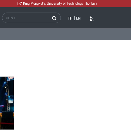
King Mongkut's University of Technology Thonburi
TH
EN