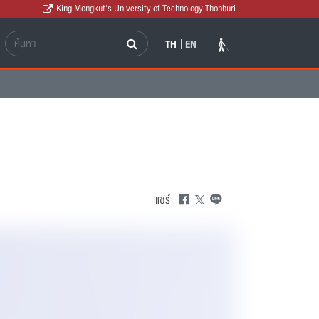
King Mongkut's University of Technology Thonburi
TH
EN
แชร์