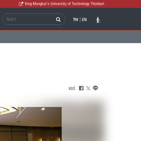
King Mongkut's University of Technology Thonburi
TH
EN
แชร์