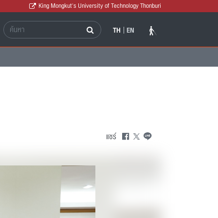
King Mongkut's University of Technology Thonburi
TH
EN
แชร์