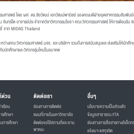
กรรมศาสตร์ โดย ผศ. ดร.ชัยวัฒน์ เอกวัฒน์พานิชย์ รองคณบดีฝ่ายอุตสาหกรรมสัมพันธ์แล
 จันทร์โต อาจารย์ประจำภาควิชาวิศวกรรมโยธา คณะวิศวกรรมศาสตร์ ให้การต้อนรับ 
ทธิ์ จาก MIDAS Thailand
ะหว่างคณะวิศวกรรมศาสตร์ มจธ. และบริษัทฯ รวมถึงการสนับสนุนและส่งเสริมให้นักศึกษาใ
้กับนักศึกษาและวิศวกรรุ่นใหม่ในอนาคต
ก์ด่วน
ติดต่อเรา
อื่นๆ
่าเรียน
ช่องทางการติดต่อ
นโยบายความเป็นส่วนตัว
การศึกษา
แผนที่ภายในมหาวิทยาลัย
ข้อมูลสาธารณะ/ITA
ินการศึกษา
ติดต่อขอใช้สถานที่และยาน
ช่องทางการสื่อสารทางอิเล็กทร
พาหนะ
แจ้งเบาะแสทุจริต