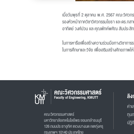
เมื่อวันพุธที่ 2 ตุลาคม พ.ศ. 2567 คณะวิศว
รองหัวหน้าภาควิชาวิศวกรรมโยธา และดร.กสาน
อาทิตย์ วงศ์ปวน และคุณพัทค์พศิณ สัมประสิ
ในการหารือเพื่อสร้างความร่วมมือทางวิชาการร
ในการศึกษาและวิจัย เพื่อเสริมสร้างศักยภาพให
คณะวิศวกรรมศาสตร์
ลิง
Faculty of Engineering, KMUTT
ค่าเล
คณะวิศวกรรมศาสตร์
ทุน
มหาวิทยาลัยเทคโนโลยีพระจอมเกล้าธนบุรี
ปฏิท
126 ถนนประชาอุทิศ แขวงบางมด เขตทุ่งครุ
กรุงเทพฯ 10140 ประเทศไทย