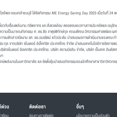
โลยีพระจอมเกล้าธนบุรี ได้จัดกิจกรรม ME Energy Saving Day 2023 เมื่อวันที่ 24
รู้เกี่ยวกับเรื่องพลังงาน ทรัพยากร และสิ่งแวดล้อม ตลอดจนแนวทางการประหยัดและอนุรั
วามเป็นมาของกิจกรรม ศ. ดร.ชัย จาตุรพิทักษ์กุล คณบดีคณะวิศวกรรมศาสตร์และผศ. ดร
 อธิการบดีกล่าวเปิดงาน รศ. ดร.อมรรัตน์ แก้วประดับ นำเสนอผลการดำเนินงานของคณะทำ
ิยะกุล จากบริษัท ชไนเดอร์ อิเล็คทริค ประเทศไทย จำกัด นำเสนอเทคโนโลยีการจัดการพ
บริษัทชไนเดอร์ อิเลคทริค ประเทศไทย, บริษัท สยามมิชลิน จำกัด, บริษัท เอ็นเทค อินดั
ษา
ษ์พลังงานในมหาวิทยาลัย และจัดตั้งซุ้มนำเสนอกิจกรรมของนักศึกษาสาขาวิชาวิศวกรร
ก์ด่วน
ติดต่อเรา
อื่นๆ
่าเรียน
ช่องทางการติดต่อ
นโยบายความเป็นส่วนตัว