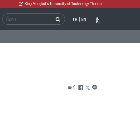
King Mongkut's University of Technology Thonburi
TH
EN
แชร์