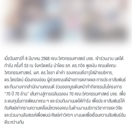
เมื่อวันเสาร์ที่ 8 มีนาคม 2568 คณะวิศวกรรมศาสตร์ มจธ. เข้าร่วมงาน มดใต้
ทำรัง ครั้งที่ 53 ณ จังหวัดตรัง นำโดย รศ. ดร.ทวิช พูลเงิน คณบดีคณะ
วิศวกรรมศาสตร์, ผศ. ดร.ไชยา ดำคำ รองคณบดีอาวุโสฝ่ายบริหาร,
ดร.ไตรรัตน์ เมืองทองอ่อน ผู้ช่วยคณบดีฝ่ายการตลาดและการประชาสัมพันธ์
และทีมงานจากสำนักงานคณบดี ร่วมออกบูธเดินหน้าทำกิจกรรมในโครงการ
“70 ปี 70 ล้าน” เส้นทางสู่การเฉลิมฉลอง 70 คณะวิศวกรรมศาสตร์ มจธ. เพื่อ
ระดมทุนในการพัฒนาคณะฯ และร่วมกับงานมดใต้ทำรัง เพื่อประชาสัมพันธ์ให้
กับศิษย์เก่าทราบความเคลื่อนไหวของคณะในด้านงานบริการวิชาการและวิจัย
และร่วมงานสังสรรค์เพื่อพบปะศิษย์เก่าวิศวฯ บางมดเพื่อเชื่อมความสัมพันธ์อัน
ดีระหว่างกัน