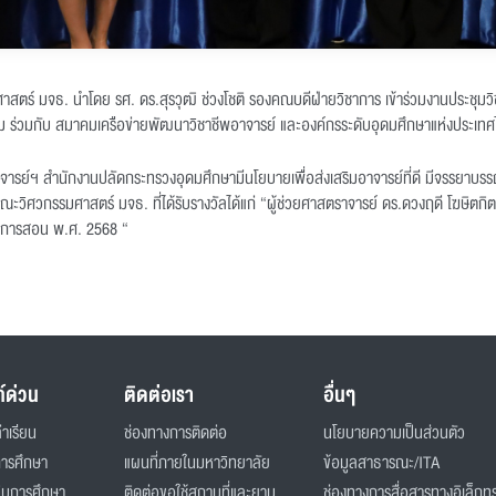
ศาสตร์ มจธ. นำโดย รศ. ดร.สุรวุฒิ ช่วงโชติ รองคณบดีฝ่ายวิชาการ เข้าร่วมงานประชุมว
ม ร่วมกับ สมาคมเครือข่ายพัฒนาวิชาชีพอาจารย์ และองค์กรระดับอุดมศึกษาแห่งประเท
าจารย์ฯ สำนักงานปลัดกระทรวงอุดมศึกษามีนโยบายเพื่อส่งเสริมอาจารย์ที่ดี มีจรรยา
ิศวกรรมศาสตร์ มจธ. ที่ได้รับรางวัลได้แก่ “ผู้ช่วยศาสตราจารย์ ดร.ดวงฤดี โฆษิตกิต
านการสอน พ.ศ. 2568 “
ก์ด่วน
ติดต่อเรา
อื่นๆ
่าเรียน
ช่องทางการติดต่อ
นโยบายความเป็นส่วนตัว
การศึกษา
แผนที่ภายในมหาวิทยาลัย
ข้อมูลสาธารณะ/ITA
ินการศึกษา
ติดต่อขอใช้สถานที่และยาน
ช่องทางการสื่อสารทางอิเล็กทร