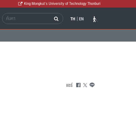
King Mongkut's University of Technology Thonburi
TH
EN
แชร์