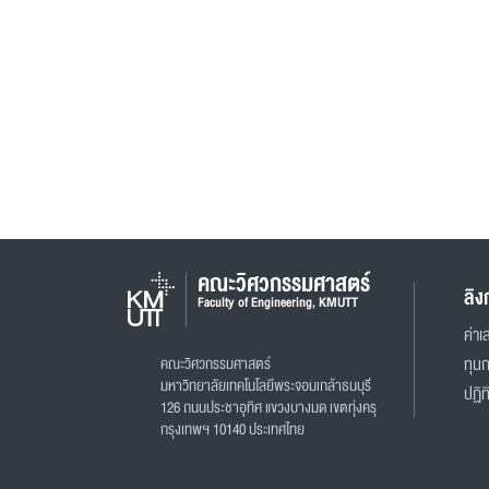
คณะวิศวกรรมศาสตร์
ลิง
Faculty of Engineering, KMUTT
ค่าเล
คณะวิศวกรรมศาสตร์
ทุน
มหาวิทยาลัยเทคโนโลยีพระจอมเกล้าธนบุรี
ปฏิท
126 ถนนประชาอุทิศ แขวงบางมด เขตทุ่งครุ
กรุงเทพฯ 10140 ประเทศไทย