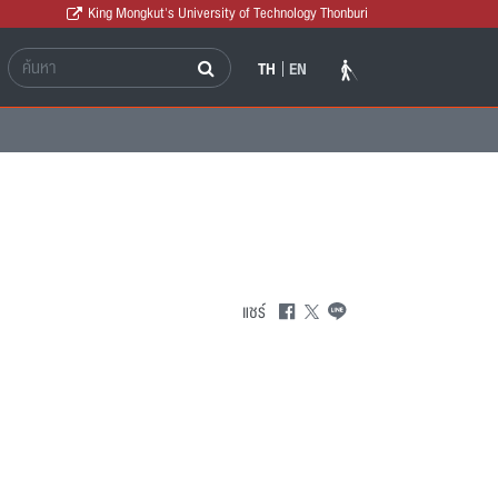
King Mongkut's University of Technology Thonburi
TH
EN
แชร์