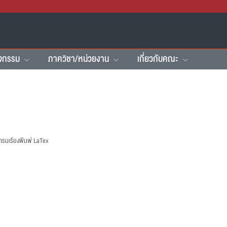
ิจกรรม
ภาควิชา/หน่วยงาน
เกี่ยวกับคณะ
กรมเรียงพิมพ์ LaTex