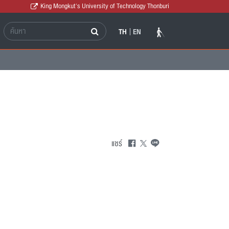
King Mongkut's University of Technology Thonburi
TH
EN
แชร์