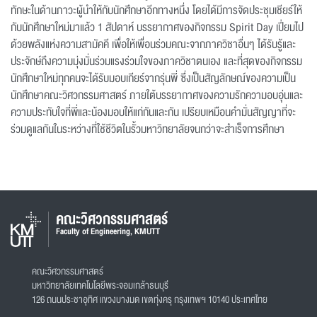
ทักษะในด้านภาวะผู้นำให้กับนักศึกษาอีกทางหนึ่ง โดยได้มีการจัดประชุมเชียร์ให้
กับนักศึกษาใหม่มาแล้ว 1 สัปดาห์ บรรยากาศของกิจกรรม Spirit Day เปี่ยมไป
ด้วยพลังแห่งความสามัคคี เพื่อให้เพื่อนร่วมคณะจากภาควิชาอื่นๆ ได้รับรู้และ
ประจักษ์ถึงความมุ่งมั่นร่วมแรงร่วมใจของภาควิชาตนเอง และที่สุดของกิจกรรม
นักศึกษาใหม่ทุกคนจะได้รับมอบเกียร์จากรุ่นพี่ ซึ่งเป็นสัญลักษณ์ของความเป็น
นักศึกษาคณะวิศวกรรมศาสตร์ ภายใต้บรรยากาศของความรักความอบอุ่นและ
ความประทับใจที่พี่และน้องมอบให้แก่กันและกัน เปรียบเหมือนคำมั่นสัญญาที่จะ
ร่วมดูแลกันในระหว่างที่ใช้ชีวิตในรั้วมหาวิทยาลัยจนกว่าจะสำเร็จการศึกษา
คณะวิศวกรรมศาสตร์
Faculty of Engineering, KMUTT
คณะวิศวกรรมศาสตร์
มหาวิทยาลัยเทคโนโลยีพระจอมเกล้าธนบุรี
126 ถนนประชาอุทิศ แขวงบางมด เขตทุ่งครุ กรุงเทพฯ 10140 ประเทศไทย