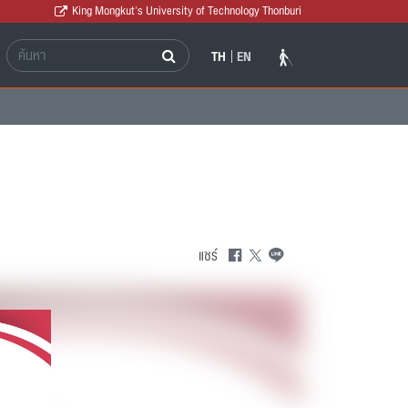
King Mongkut's University of Technology Thonburi
TH
EN
แชร์