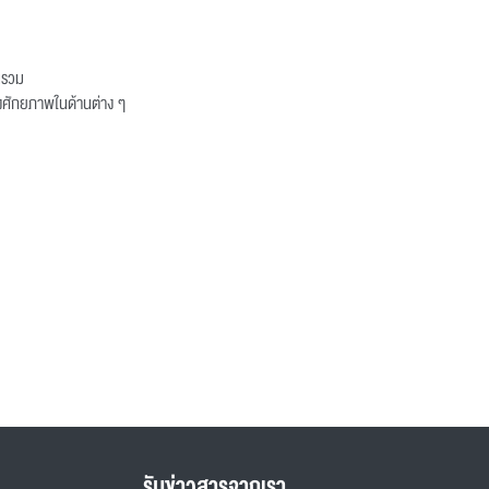
วนรวม
างศักยภาพในด้านต่าง ๆ
รับข่าวสารจากเรา