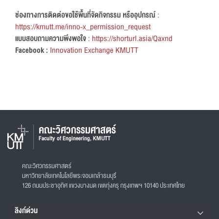
ช่องทางการติดต่อขอใช้พื้นที่จัดกิจกรรม หรืออุปกรณ์
:
https://kmutt.me/inno-x_permission_request
แบบสอบถามความพึงพอใจ
:
https://shorturl.asia/Qaxnd
Facebook :
Innovation Exchange KMUTT
คณะวิศวกรรมศาสตร์
Faculty of Engineering, KMUTT
คณะวิศวกรรมศาสตร์
มหาวิทยาลัยเทคโนโลยีพระจอมเกล้าธนบุรี
126 ถนนประชาอุทิศ แขวงบางมด เขตทุ่งครุ กรุงเทพฯ 10140 ประเทศไทย
ลิงก์ด่วน