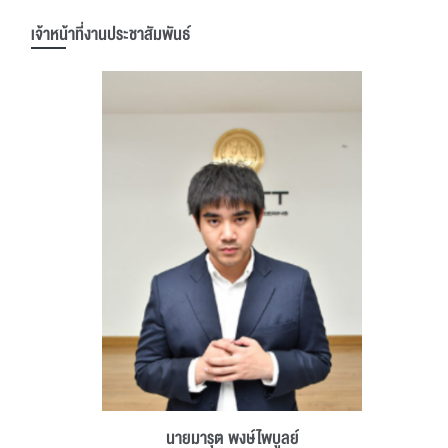
เจ้าหน้าที่งานประชาสัมพันธ์
นายมารุต พงษ์ไพบูลย์